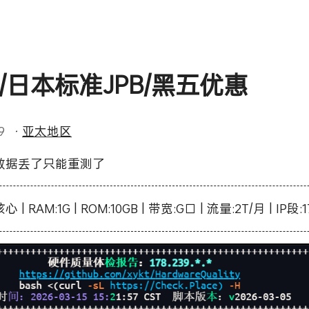
m/日本标准JPB/黑五优惠
29
·
亚太地区
数据丢了只能重测了
 | RAM:1G | ROM:10GB | 带宽:G口 | 流量:2T/月 | IP段:1